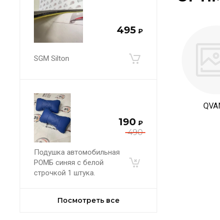
495
₽
SGM Silton
QVA
190
₽
490
Подушка автомобильная
РОМБ синяя с белой
строчкой 1 штука.
Посмотреть все