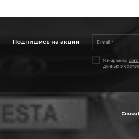
Подпишись на акции
Я выражаю
согл
данных
в соотве
Спосо