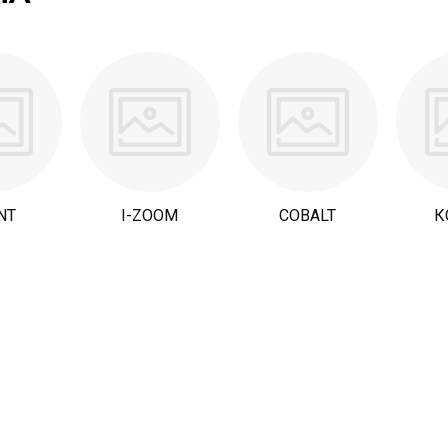
NT
I-ZOOM
COBALT
К