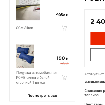
495
₽
2 4
SGM Silton
190
₽
490
Подушка автомобильная
Артикул:
нет
РОМБ синяя с белой
Уменьшени
строчкой 1 штука.
Снижение 
топлива
Посмотреть все
Цвет тары