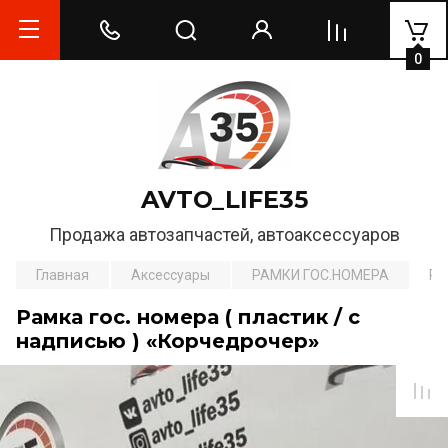
0
AVTO_LIFE35
Продажа автозапчастей, автоаксессуаров
Главная
Аксессуары
РАМКИ ГОС.НОМЕРА
Ра
Рамка гос. номера ( пластик / с
надписью ) «Корчедрочер»