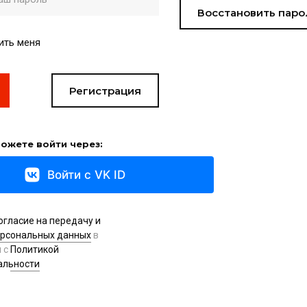
Восстановить паро
ить меня
Регистрация
ожете войти через:
Войти с VK ID
огласие на передачу и
ерсональных данных
в
и с
Политикой
альности