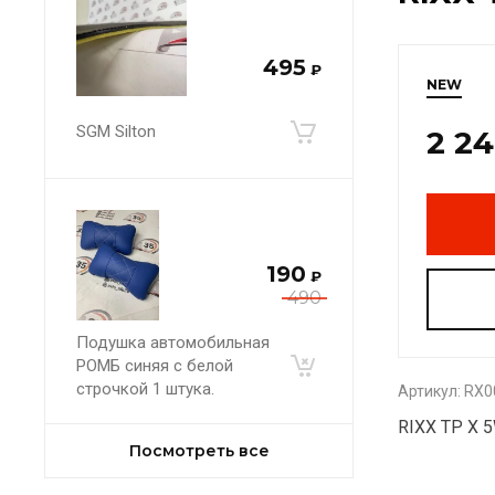
495
₽
NEW
SGM Silton
2 2
190
₽
490
Подушка автомобильная
РОМБ синяя с белой
строчкой 1 штука.
Артикул:
RX0
RIXX TP X 
Посмотреть все