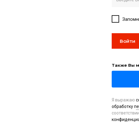
Запомн
Войти
Также Вы м
Я выражаю
с
обработку п
соответстви
конфиденци