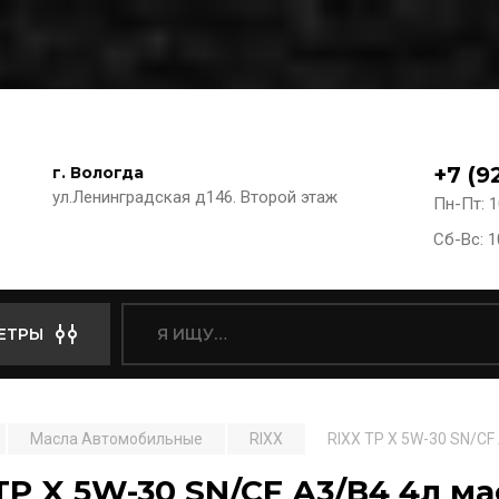
+7 (9
г. Вологда
ул.Ленинградская д146. Второй этаж
Пн-Пт: 1
Сб-Вс: 1
ЕТРЫ
Масла Автомобильные
RIXX
RIXX TP X 5W-30 SN/CF
TP X 5W-30 SN/CF А3/В4 4л м