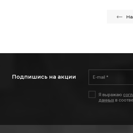
На
Подпишись на акции
Я выражаю
согл
данных
в соотве