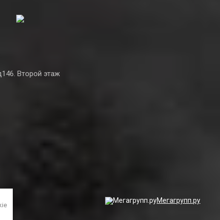
д146. Второй этаж
Мегагрупп.ру
kie