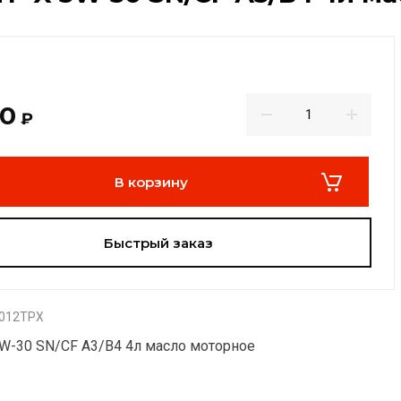
40
₽
В корзину
Быстрый заказ
012TPX
5W-30 SN/CF А3/В4 4л масло моторное